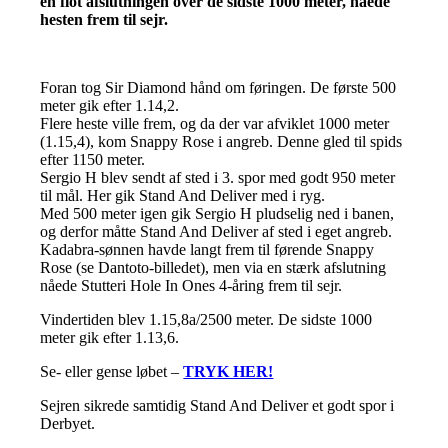
en flot afslutningen over de sidste 1000 meter, nåede
hesten frem til sejr.
Foran tog Sir Diamond hånd om føringen. De første 500
meter gik efter 1.14,2.
Flere heste ville frem, og da der var afviklet 1000 meter
(1.15,4), kom Snappy Rose i angreb. Denne gled til spids
efter 1150 meter.
Sergio H blev sendt af sted i 3. spor med godt 950 meter
til mål. Her gik Stand And Deliver med i ryg.
Med 500 meter igen gik Sergio H pludselig ned i banen,
og derfor måtte Stand And Deliver af sted i eget angreb.
Kadabra-sønnen havde langt frem til førende Snappy
Rose (se Dantoto-billedet), men via en stærk afslutning
nåede Stutteri Hole In Ones 4-åring frem til sejr.
Vindertiden blev 1.15,8a/2500 meter. De sidste 1000
meter gik efter 1.13,6.
Se- eller gense løbet –
TRYK HER!
Sejren sikrede samtidig Stand And Deliver et godt spor i
Derbyet.