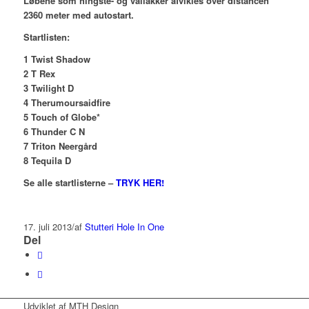
Løbene som hingste- og vallakker afvikles over distancen
2360 meter med autostart.
Startlisten:
1 Twist Shadow
2 T Rex
3 Twilight D
4 Therumoursaidfire
5 Touch of Globe*
6 Thunder C N
7 Triton Neergård
8 Tequila D
Se alle startlisterne –
TRYK HER!
17. juli 2013
/
af
Stutteri Hole In One
Del
Udviklet af MTH Design