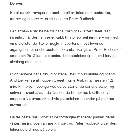
Deliver.
En af dansk travsports største profiler, både som opdrætter,
træner og hesteejer, er skibonitten Peter Rudbeck.
I en årrække har heste fra hans træningskvarter været fast
inventar, når der har været kaldt til storløb herhjemme – og med
en staldliste, der tæller nogle af sportens mest lovende
årgangsheste, er det bestemt ikke utænkeligt, at Peter Rudbeck i
sæsonen 2013 kan føje endnu flere storløbssejre til en i forvejen
alenlang meritliste.
I fjor hentede hans trio, hingstene Therumoursaidfire og Stand
And Deliver samt hoppen Sweet Home Alabama, næsten 1,2
mio. kr. i præmiepenge ved deres starter på danske baner, og
enhver traventusiast, der kender de tre hestes kvaliteter, vil
næppe blive overrasket, hvis præmiehøsten ender på samme
niveau i år.
De tre heste har i løbet af de forgangne måneder passet deres
vintertræning uden anmærkninger, og Peter Rudbeck giver dem
følgende ord med på vejen: