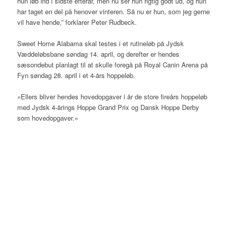
hun løb ind i sidste efterår, men nu ser hun rigtig godt ud, og hun
har taget en del på henover vinteren. Så nu er hun, som jeg gerne
vil have hende,” forklarer Peter Rudbeck.
Sweet Home Alabama skal testes i et rutineløb på Jydsk
Væddeløbsbane søndag 14. april, og derefter er hendes
sæsondebut planlagt til at skulle foregå på Royal Canin Arena på
Fyn søndag 28. april i et 4-års hoppeløb.
»Ellers bliver hendes hovedopgaver i år de store fireårs hoppeløb
med Jydsk 4-årings Hoppe Grand Prix og Dansk Hoppe Derby
som hovedopgaver.«