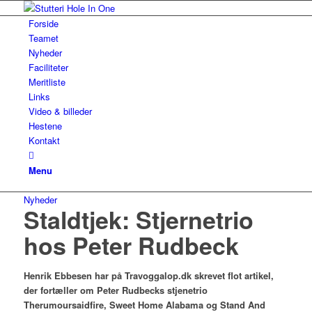
Forside
Teamet
Nyheder
Faciliteter
Meritliste
Links
Video & billeder
Hestene
Kontakt
Menu
Nyheder
Staldtjek: Stjernetrio
hos Peter Rudbeck
Henrik Ebbesen har på Travoggalop.dk skrevet flot artikel,
der fortæller om Peter Rudbecks stjenetrio
Therumoursaidfire, Sweet Home Alabama og Stand And