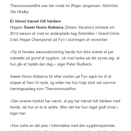
Therumoursaidfire ses her vinde for Birger Jørgensen. Arkivfoto:
Ole Hindby.
Er blevet trænet lidt hårdere
Hoppen
Sweet Home Alabama
(Dream Vacation) sluttede sin
2012-sæson af med en andenplads bag Solstrålen i Grand Circle
3-års Hoppe Championat på Fyn i slutningen af november.
»Op til hendes sæsonafslutning havde hun ikke startet et par
måneder på grund af sygdom, så med tanke på det synes jeg, at
hun gik et topløb den dag,« siger Peter Rudbeck.
Sweet Home Alabama fik efter starten på Fyn også lov til at
slappe af frem til nytår, og siden har hun fulgt stort set samme
træningsoplæg som Therumoursaidfire.
»Den eneste forskel har været, at jeg har trænet lidt hårdere med
hende, da hun er et år ældre. Men det har hun taget godt imod,«
siger han.
»Hun satte en del pels i forbindelse med den sygdomsperiode,