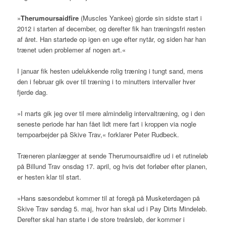
»
Therumoursaidfire
(Muscles Yankee) gjorde sin sidste start i
2012 i starten af december, og derefter fik han træningsfri resten
af året. Han startede op igen en uge efter nytår, og siden har han
trænet uden problemer af nogen art.«
I januar fik hesten udelukkende rolig træning i tungt sand, mens
den i februar gik over til træning i to minutters intervaller hver
fjerde dag.
»I marts gik jeg over til mere almindelig intervaltræning, og i den
seneste periode har han fået lidt mere fart i kroppen via nogle
tempoarbejder på Skive Trav,« forklarer Peter Rudbeck.
Træneren planlægger at sende Therumoursaidfire ud i et rutineløb
på Billund Trav onsdag 17. april, og hvis det forløber efter planen,
er hesten klar til start.
»Hans sæsondebut kommer til at foregå på Musketerdagen på
Skive Trav søndag 5. maj, hvor han skal ud i Pay Dirts Mindeløb.
Derefter skal han starte i de store treårsløb, der kommer i