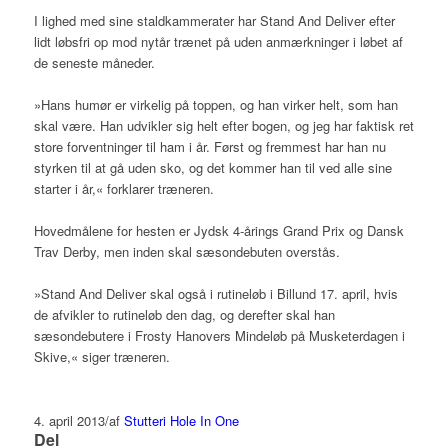
I lighed med sine staldkammerater har Stand And Deliver efter
lidt løbsfri op mod nytår trænet på uden anmærkninger i løbet af
de seneste måneder.
»Hans humør er virkelig på toppen, og han virker helt, som han
skal være. Han udvikler sig helt efter bogen, og jeg har faktisk ret
store forventninger til ham i år. Først og fremmest har han nu
styrken til at gå uden sko, og det kommer han til ved alle sine
starter i år,« forklarer træneren.
Hovedmålene for hesten er Jydsk 4-årings Grand Prix og Dansk
Trav Derby, men inden skal sæsondebuten overstås.
»Stand And Deliver skal også i rutineløb i Billund 17. april, hvis
de afvikler to rutineløb den dag, og derefter skal han
sæsondebutere i Frosty Hanovers Mindeløb på Musketerdagen i
Skive,« siger træneren.
4. april 2013
/
af
Stutteri Hole In One
Del