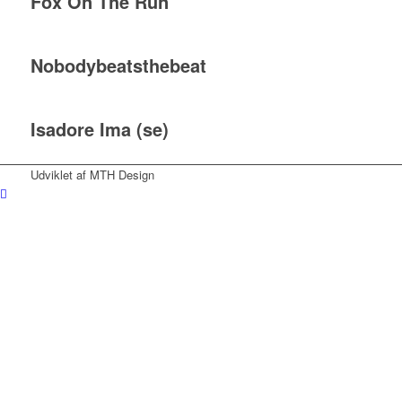
Fox On The Run
Nobodybeatsthebeat
Isadore Ima (se)
Udviklet af MTH Design