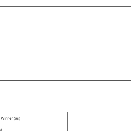
 Winner (us)
s)