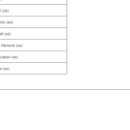
l (us)
cks (se)
ll (us)
 Hanover (us)
ation (us)
e (us)