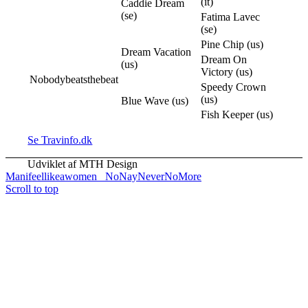
(it)
Caddie Dream
(se)
Fatima Lavec
(se)
Pine Chip (us)
Dream Vacation
Dream On
(us)
Victory (us)
Nobodybeatsthebeat
Speedy Crown
(us)
Blue Wave (us)
Fish Keeper (us)
Se Travinfo.dk
Udviklet af MTH Design
Manifeellikeawomen
NoNayNeverNoMore
Scroll to top