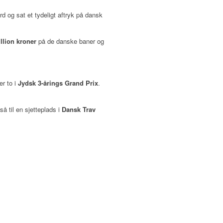
d og sat et tydeligt aftryk på dansk
llion kroner
på de danske baner og
r to i
Jydsk 3-årings Grand Prix
.
så til en sjetteplads i
Dansk Trav