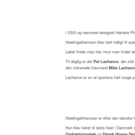
I USA og nærmere betegnet Harrahs-Phil
Howlingathemoon blev kørt tidligt til sp
Løbet finder man her, hvor man finder l
Til daglig er det
Pat Lachance
, der stå
den rutinerede travmand
Mike Lachanc
Lachance er en af sportens helt tunge pr
Howlingatthemoon er efter den danske 
Hun blev kåret til årets hest i Danmark 
Opdrætningsløb
og
Dansk Hoppe De