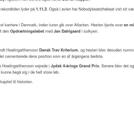
 rekordtiden lyder på
1.11,3
. Også i avlen har Nobodybeatsthebeat vist sit vær
ot karriere i Danmark, inden turen gik over Atlanten. Hesten tjente over
en mi
ndt den
Opdrætningsløbet
med
Jan Dahlgaard
i sulkyen.
vandt Howlingatthemoon
Dansk Trav Kriterium
, og hesten blev desuden numme
 det cementerede dens position som en af årgangens bedste.
a Howlingatthemoon sejrede i
Jydsk 4-årings Grand Prix
. Senere blev det og
 kunne begå sig i de helt store løb.
pitel til historien.