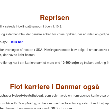
Reprisen
ly sejrede Howlingatthemoon i tiden 1.10,2.
is og sidenhen blev det ganske enkelt for vores opdræt, der er inde i en god 
øb syv –
Klik her.
r for træningen af hesten i USA. Howlingatthemoon blev solgt til amerikanske 
e
, der havde købt hesten.
ofiler og har i sin karriere samlet mere end
10.400 sejre
og indkørt omkring
1
Flot karriere i Danmar også
toptraver
Nobodybeatsthebeat
, som selv havde en fremragende karriere på b
som både 2-, 3- og 4-åring, og hendes meritter taler for sig selv. Blandt højde
rby
, ligesom hun senere også vandt
DM for hopper
.