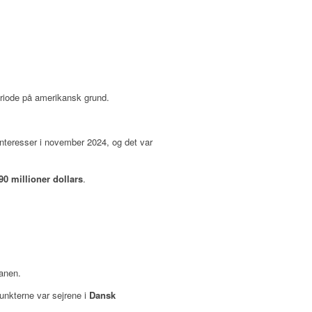
periode på amerikansk grund.
interesser i november 2024, og det var
90 millioner dollars
.
anen.
punkterne var sejrene i
Dansk