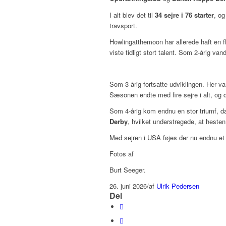
I alt blev det til
34 sejre i 76 starter
, og
travsport.
Howlingatthemoon har allerede haft en fl
viste tidligt stort talent. Som 2-årig va
Som 3-årig fortsatte udviklingen. Her 
Sæsonen endte med fire sejre i alt, og
Som 4-årig kom endnu en stor triumf, d
Derby
, hvilket understregede, at hesten
Med sejren i USA føjes der nu endnu et ka
Fotos af
Burt Seeger.
26. juni 2026
/
af
Ulrik Pedersen
Del