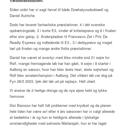
Væddeløbsstalden.
Siden sidst har vi sagt farvel til både Dowhatyoudodowell og
Daniel Autriche.
Dodo har leveret fantastiske præstationer, 4 i det svenske
opdrætningsløb, 3 i korte E3, vinder af kriterieprøve og 6 i finalen
efter stor galop, 2. Andenpladser til Francesco Zet i Prix De
Readly Express og indledende til E3 , 3 i derbyprøve og meget
tæt på finalen og mange andre flotte præstationer.
Daniel har været et eventyr med ikke mindre end 21 sejre for
Rolf, mange fremragende løb har han gået, 9 sejre i 9 starter i
Aalborg en sæson, hvor han blev årets hest, årets sejrshest og
Rolf blev amatørchampion i Aalborg. Det vildest løb var dog på
Fyn 26/5 2023, tjek det løb ud på replays. Helt uhørt.
Vi ønsker de 2 herlige drenge og de nye ejere held og lykke
fremover.
Sisi Barosso har haft lidt problemer med krydset og da planen
hele tiden har være avl efter 4 års sæsonen har vi valgt allerede
at bedække i år og hun er heldigvis allerede i lykkelige
omstændigheder med selveste Maharajah, hun er har taget