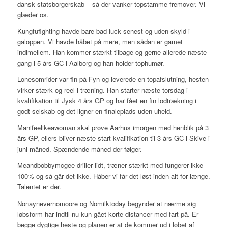
dansk statsborgerskab – så der vanker topstamme fremover. Vi
glæder os.
Kungfufighting havde bare bad luck senest og uden skyld i
galoppen. Vi havde håbet på mere, men sådan er gamet
indimellem. Han kommer stærkt tilbage og gerne allerede næste
gang i 5 års GC i Aalborg og han holder tophumør.
Lonesomrider var fin på Fyn og leverede en topafslutning, hesten
virker stærk og reel i træning. Han starter næste torsdag i
kvalifikation til Jysk 4 års GP og har fået en fin lodtrækning i
godt selskab og det ligner en finaleplads uden uheld.
Manifeelikeawoman skal prøve Aarhus imorgen med henblik på 3
års GP, ellers bliver næste start kvalifikation til 3 års GC i Skive i
juni måned. Spændende måned der følger.
Meandbobbymcgee driller lidt, træner stærkt med fungerer ikke
100% og så går det ikke. Håber vi får det løst inden alt for længe.
Talentet er der.
Nonaynevernomoore og Nomilktoday begynder at nærme sig
løbsform har indtil nu kun gået korte distancer med fart på. Er
begge dygtige heste og planen er at de kommer ud i løbet af