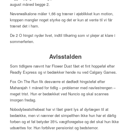
august måned begge 2.
Neverwalkalone måler 1,66 og træner i øjeblikket kun motion,
kroppen mangler noget styrke og det er kun at vente til vi får
trænet det i ham.
De 2 O hingst nyder livet, indtil tilkøring som vi plejer at klare i
sommerferien.
Avlsstalden
Som tidligere nævnt har Flower Dust fået et fint hoppeføl efter
Readly Express og vi bedækker hende nu ved Calgary Games.
Fox On The Run fik desværre et dødfødt hingsteføl efter
Maharajah 1 måned for tidlig – problemer med navlestrengen –
meget trist. Hun er bedækket ved Nuncio og skal scannes
imorgen fredag.
Nobodybeatsthebeat har vi fået grønt lys af dyrlægen til at
bedække, men vi nænner det simpelthen ikke hun har et dårlig
forben og et føl betyder 35% vægtforøgelse og det skal hun ikke
udsættes for. Hun forbliver pensionist og bedstemor.