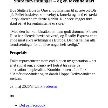
Store forventninger – og en lovende start
Hos Stutteri Hole In One er optimismen til at tage og føle
på. Føllet beskrives som velrejst, korrekt og med et stærkt
udtryk allerede fra første øjeblik. Rudbeck lægger ikke
skjul på, at forventningerne er store:
“Med den her kombination tør man godt drømme. Flower
Dust har allerede bevist sit værd, og Readly Express er en
af de mest sikre avlshingste i Europa. Det her føl har alle
forudsætninger for at blive noget helt særligt.”
Perspektiv
Føllet repræsenterer mere end blot en ny generation – det
er et signal om, at dansk avl fortsat tør satse på
international topkvalitet. Kombinationen af en Prix
d’Amérique‑vinder og en dansk Hoppe Derby‑vinder er
sjælden.
23. maj 2026
/
af
Ulrik Pedersen
Del
Del på Facebook