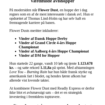
værdifulde avlshopper
På modersiden står
Flower Dust
, en hoppe der i dag
regnes som en af de mest interessante i dansk avl. Hun er
opdrættet af Thomas Lind-Holm og har selv haft en
fremragende karriere på banen.
Flower Dusts meritter inkluderer:
Vinder af Dansk Hoppe Derby
Vinder af Grand Circle 4-års Hoppe
Championat
Vinder af Aalborg 4-års Hoppe Championat
Vinder af DM for Hopper
Hun startede 22 gange, vandt 10 løb og tjente
1.123.678
kr.
– og satte rekord
1.11,8a
på sprint. Med afstamningen
Love You – Burning Rain
har hun både fransk styrke og
amerikansk fart i blodet, og hendes første afkom har
allerede vist lovende takter.
At kombinere Flower Dust med Readly Express er derfor
ikke blot et avlsmæssigt sats – det er en strategisk
investering i fremtidens toptravere.