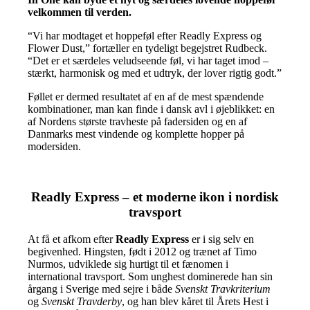
velkommen til verden.
“Vi har modtaget et hoppeføl efter Readly Express og
Flower Dust,” fortæller en tydeligt begejstret Rudbeck.
“Det er et særdeles veludseende føl, vi har taget imod –
stærkt, harmonisk og med et udtryk, der lover rigtig godt.”
Føllet er dermed resultatet af en af de mest spændende
kombinationer, man kan finde i dansk avl i øjeblikket: en
af Nordens største travheste på fadersiden og en af
Danmarks mest vindende og komplette hopper på
modersiden.
Readly Express – et moderne ikon i nordisk
travsport
At få et afkom efter
Readly Express
er i sig selv en
begivenhed. Hingsten, født i 2012 og trænet af Timo
Nurmos, udviklede sig hurtigt til et fænomen i
international travsport. Som unghest dominerede han sin
årgang i Sverige med sejre i både
Svenskt Travkriterium
og
Svenskt Travderby
, og han blev kåret til Årets Hest i