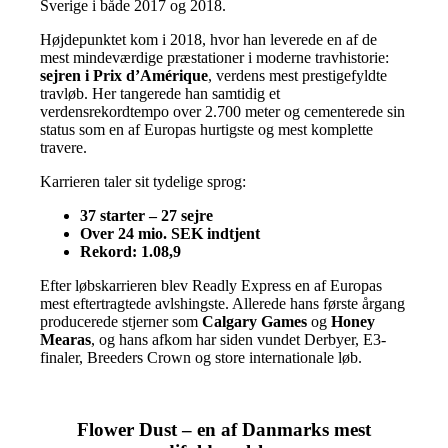
Sverige i både 2017 og 2018.
Højdepunktet kom i 2018, hvor han leverede en af de
mest mindeværdige præstationer i moderne travhistorie:
sejren i Prix d’Amérique
, verdens mest prestigefyldte
travløb. Her tangerede han samtidig et
verdensrekordtempo over 2.700 meter og cementerede sin
status som en af Europas hurtigste og mest komplette
travere.
Karrieren taler sit tydelige sprog:
37 starter – 27 sejre
Over 24 mio. SEK indtjent
Rekord: 1.08,9
Efter løbskarrieren blev Readly Express en af Europas
mest eftertragtede avlshingste. Allerede hans første årgang
producerede stjerner som
Calgary Games
og
Honey
Mearas
, og hans afkom har siden vundet Derbyer, E3-
finaler, Breeders Crown og store internationale løb.
Flower Dust – en af Danmarks mest