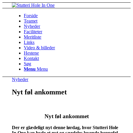
Forside
Teamet
Nyheder
Faciliteter
Meritliste
Links
Video & billeder
Hestene
Kontakt
Søg
Menu
Menu
Nyheder
Nyt føl ankommet
Nyt føl ankommet
Der er glædeligt nyt denne lørdag, hvor Stutteri Hole
In One kan byde et nyt og særdeles lovende hoppeføl