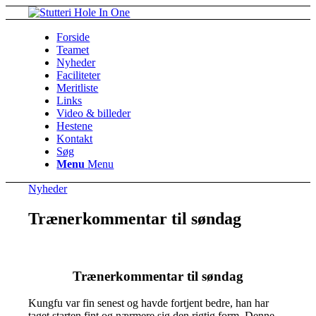
Forside
Teamet
Nyheder
Faciliteter
Meritliste
Links
Video & billeder
Hestene
Kontakt
Søg
Menu
Menu
Nyheder
Trænerkommentar til søndag
Trænerkommentar til søndag
Kungfu var fin senest og havde fortjent bedre, han har
taget starten fint og nærmere sig den rigtig form. Denne