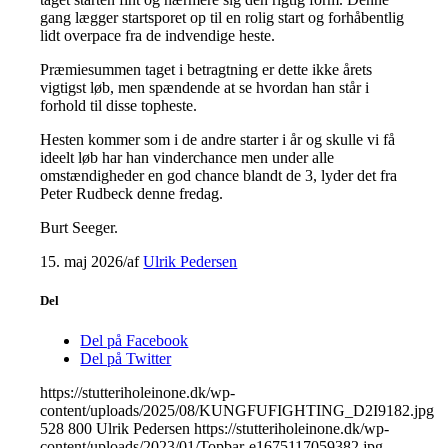
gang lægger startsporet op til en rolig start og forhåbentlig
lidt overpace fra de indvendige heste.
Præmiesummen taget i betragtning er dette ikke årets
vigtigst løb, men spændende at se hvordan han står i
forhold til disse topheste.
Hesten kommer som i de andre starter i år og skulle vi få
ideelt løb har han vinderchance men under alle
omstændigheder en god chance blandt de 3, lyder det fra
Peter Rudbeck denne fredag.
Burt Seeger.
15. maj 2026
/
af
Ulrik Pedersen
Del
Del på Facebook
Del på Twitter
https://stutteriholeinone.dk/wp-
content/uploads/2025/08/KUNGFUFIGHTING_D2I9182.jpg
528
800
Ulrik Pedersen
https://stutteriholeinone.dk/wp-
content/uploads/2023/01/Topbar-e1675117059382.jpg