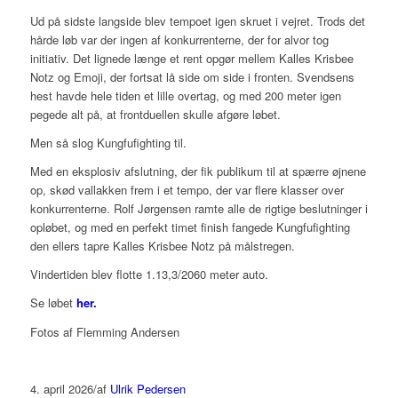
Ud på sidste langside blev tempoet igen skruet i vejret. Trods det
hårde løb var der ingen af konkurrenterne, der for alvor tog
initiativ. Det lignede længe et rent opgør mellem Kalles Krisbee
Notz og Emoji, der fortsat lå side om side i fronten. Svendsens
hest havde hele tiden et lille overtag, og med 200 meter igen
pegede alt på, at frontduellen skulle afgøre løbet.
Men så slog Kungfufighting til.
Med en eksplosiv afslutning, der fik publikum til at spærre øjnene
op, skød vallakken frem i et tempo, der var flere klasser over
konkurrenterne. Rolf Jørgensen ramte alle de rigtige beslutninger i
opløbet, og med en perfekt timet finish fangede Kungfufighting
den ellers tapre Kalles Krisbee Notz på målstregen.
Vindertiden blev flotte 1.13,3/2060 meter auto.
Se løbet
her.
Fotos af Flemming Andersen
4. april 2026
/
af
Ulrik Pedersen