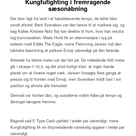
Kungfufighting i fremragende
sæsonåbning
Der blev lagt fra land i et hæsblæsende tempo, da feltet blev
sendt afsted. Bent Svendsen var den første til at markere sig, og
bag Kalles Krisbee Notz fløj han direkte til front, hvor han resolut
tog kommandoen. Mads Hviid fik en drømmerejse i ryg på
lederen med Eddie The Eagle, mens Flemming Jensen traf den
taktiske beslutning at parkere Emoji udvendigt på den førende.
Allerede fra første meter var der fart på. De indledende 500 meter
gik i skarpe 1.10,3, og det stod hurtigt klart, at ingen havde
planer om at forære noget væk. Jensen forsøgte flere gange at
presse sig til fronten med Emoji, men Svendsen holdt fast i sin
position og afviste alle fremstød.
Dermed var fronten låst, og outsiderne måtte håbe på tempo og
åbninger længere fremme.
Bagved sad E Type Cash perfekt i andet par udvendigt, mens
Kungfufighting fik en tilsyneladende vanskelig opgave i tredje par
udvendigt.