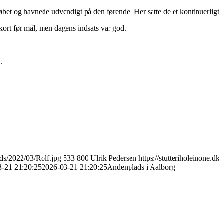
løbet og havnede udvendigt på den førende. Her satte de et kontinuerligt 
 kort før mål, men dagens indsats var god.
.
ads/2022/03/Rolf.jpg
533
800
Ulrik Pedersen
https://stutteriholeinone
3-21 21:20:25
2026-03-21 21:20:25
Andenplads i Aalborg