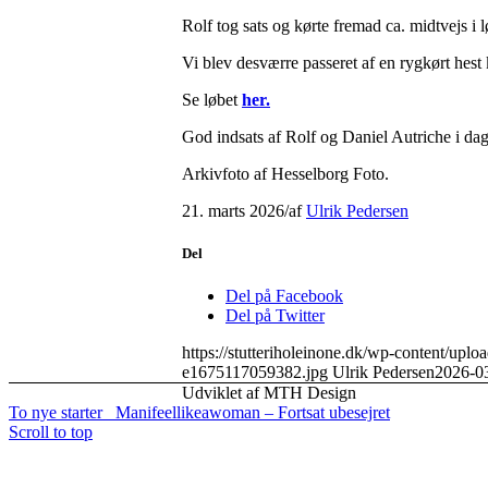
Rolf tog sats og kørte fremad ca. midtvejs i 
Vi blev desværre passeret af en rygkørt hest
Se løbet
her.
God indsats af Rolf og Daniel Autriche i dag
Arkivfoto af Hesselborg Foto.
21. marts 2026
/
af
Ulrik Pedersen
Del
Del på Facebook
Del på Twitter
https://stutteriholeinone.dk/wp-content/uplo
e1675117059382.jpg
Ulrik Pedersen
2026-0
Udviklet af MTH Design
To nye starter
Manifeellikeawoman – Fortsat ubesejret
Scroll to top