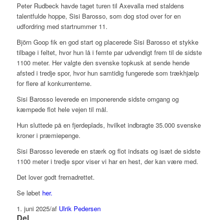
Peter Rudbeck havde taget turen til Axevalla med staldens
talentfulde hoppe, Sisi Barosso, som dog stod over for en
udfordring med startnummer 11.
Björn Goop fik en god start og placerede Sisi Barosso et stykke
tilbage i feltet, hvor hun lå i femte par udvendigt frem til de sidste
1100 meter. Her valgte den svenske topkusk at sende hende
afsted i tredje spor, hvor hun samtidig fungerede som trækhjælp
for flere af konkurrenterne.
Sisi Barosso leverede en imponerende sidste omgang og
kæmpede flot hele vejen til mål.
Hun sluttede på en fjerdeplads, hvilket indbragte 35.000 svenske
kroner i præmiepenge.
Sisi Barosso leverede en stærk og flot indsats og isæt de sidste
1100 meter i tredje spor viser vi har en hest, der kan være med.
Det lover godt fremadrettet.
Se løbet
her.
1. juni 2025
/
af
Ulrik Pedersen
Del