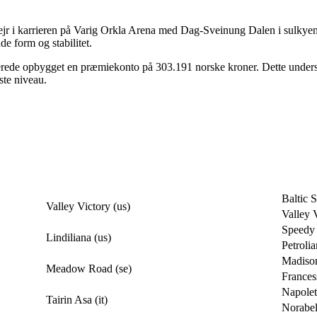
ejr i karrieren på Varig Orkla Arena med Dag-Sveinung Dalen i sulkye
de form og stabilitet.
rede opbygget en præmiekonto på 303.191 norske kroner. Dette understr
este niveau.
Baltic 
Valley Victory (us)
Valley V
Speedy
Lindiliana (us)
Petrolia
Madison
Meadow Road (se)
Frances
Napolet
Tairin Asa (it)
Norabel