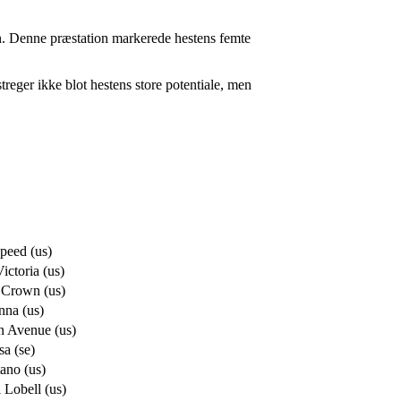
n. Denne præstation markerede hestens femte
eger ikke blot hestens store potentiale, men
Speed (us)
ictoria (us)
 Crown (us)
nna (us)
 Avenue (us)
sa (se)
ano (us)
 Lobell (us)