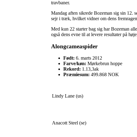
travbaner.
Mandag aften sikrede Bozeman sig sin 12. s
sejr i træk, hvilket vidner om dens fremragen
Med kun 22 starter bag sig har Bozeman alle
også dens evne til at levere resultater på høj
Alongcameaspider
Født:
6. marts 2012
Farve/køn:
Mørkebrun hoppe
Rekord:
1.13,3ak
Præmiesum:
499.868 NOK
Lindy Lane (us)
Anacott Steel (se)