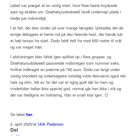
Løbet var præget af en urolig start, hvor flere heste krydsede
spor og skabte uro. Dowhatyoudodowell fandt undervejs plads i
tredje par indvendigt.
I et felt, der blev strakt ud over mange længder, lykkedes det de
øvrige deltagere at hente ind på den førende hest, der havde sat
et højt tempo fra start. Dodo faldt helt fra med 650 meter til mål
og var meget træt.
I afslutningen blev feltet igen splittet op i flere grupper, og
Dowhatyoudodowell passerede målstregen som nummer seks,
hvilket indbragte en præmie på 760 euro. Dodo var langt under
vanlig standard og undersøgelse torsdag viste desværre også rød
hals og slim, lidt øv for det var et rigtig godt løb for ham og
vindertiden heller ikke speciel god, normal går han ikke i stå og
der var heldigvis en forklaring. Han er snart klar igen. 🙂
Se løbet
her.
2. april 2025
/
af
Ulrik Pedersen
Del