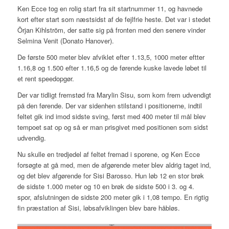
Ken Ecce tog en rolig start fra sit startnummer 11, og havnede
kort efter start som næstsidst af de fejlfrie heste. Det var i stedet
Örjan Kihlström, der satte sig på fronten med den senere vinder
Selmina Venit (Donato Hanover).
De første 500 meter blev afviklet efter 1.13,5, 1000 meter eftter
1.16,8 og 1.500 efter 1.16,5 og de førende kuske lavede løbet til
et rent speedopgør.
Der var tidligt fremstød fra Marylin Sisu, som kom frem udvendigt
på den førende. Der var sidenhen stilstand i positionerne, indtil
feltet gik ind imod sidste sving, først med 400 meter til mål blev
tempoet sat op og så er man prisgivet med positionen som sidst
udvendig.
Nu skulle en tredjedel af feltet fremad i sporene, og Ken Ecce
forsøgte at gå med, men de afgørende meter blev aldrig taget ind,
og det blev afgørende for Sisi Barosso. Hun løb 12 en stor brøk
de sidste 1.000 meter og 10 en brøk de sidste 500 i 3. og 4.
spor, afslutningen de sidste 200 meter gik i 1,08 tempo. En rigtig
fin præstation af Sisi, løbsafviklingen blev bare håbløs.