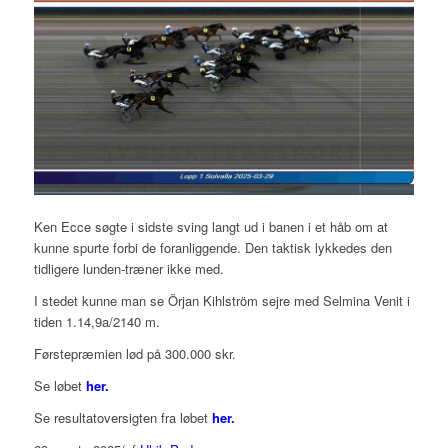
Ken Ecce søgte i sidste sving langt ud i banen i et håb om at
kunne spurte forbi de foranliggende. Den taktisk lykkedes den
tidligere lunden-træner ikke med.
I stedet kunne man se Örjan Kihlström sejre med Selmina Venit i
tiden 1.14,9a/2140 m.
Førstepræmien lød på 300.000 skr.
Se løbet
her.
Se resultatoversigten fra løbet
her.