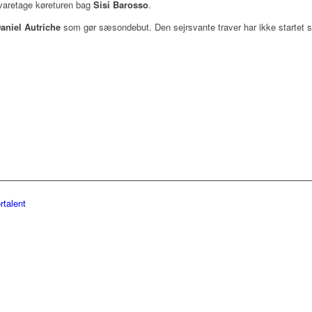
 varetage køreturen bag
Sisi Barosso
.
aniel Autriche
som gør sæsondebut. Den sejrsvante traver har ikke startet s
rtalent