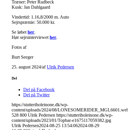
Træner: Peter Rudbeck
Kusk: Jan Dahlgaard
Vindertid: 1.16,8/2000 m. Auto
Sejrspræmie: 50.000 kr.
Se løbet
her
.
Hør sejrsinterviewet
her
.
Fotos af
Burt Seeger
25. august 2024
/
af
Ulrik Pedersen
Del
Del på Facebook
Del på Twitter
https://stutteriholeinone.dk/wp-
content/uploads/2024/08/LONESOMERIDER_MGL6601.web
528
800
Ulrik Pedersen
https://stutteriholeinone.dk/wp-
content/uploads/2023/01/Topbar-e1675117059382.jpg
Ulrik Pedersen
2024-08-25 13:54:06
2024-08-29