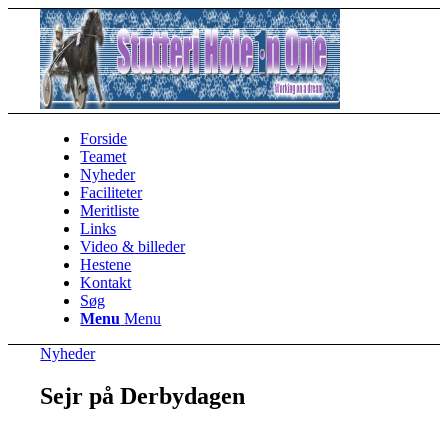
Forside
Teamet
Nyheder
Faciliteter
Meritliste
Links
Video & billeder
Hestene
Kontakt
Søg
Menu
Menu
Nyheder
Sejr på Derbydagen