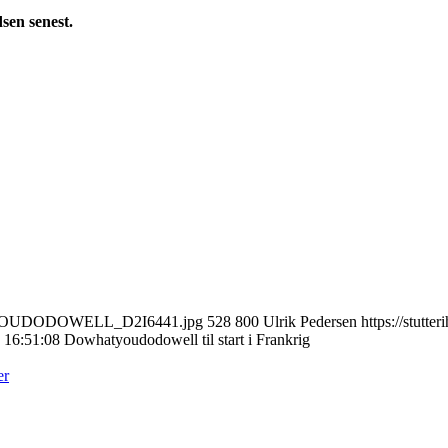
sen senest.
WHATYOUDODOWELL_D2I6441.jpg
528
800
Ulrik Pedersen
https://stutt
 16:51:08
Dowhatyoudodowell til start i Frankrig
er