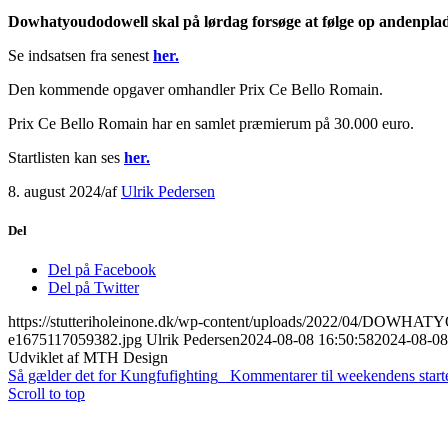
Dowhatyoudodowell skal på lørdag forsøge at følge op andenplad
Se indsatsen fra senest
her.
Den kommende opgaver omhandler Prix Ce Bello Romain.
Prix Ce Bello Romain har en samlet præmierum på 30.000 euro.
Startlisten kan ses
her.
8. august 2024
/
af
Ulrik Pedersen
Del
Del på Facebook
Del på Twitter
https://stutteriholeinone.dk/wp-content/uploads/2022/04/DO
e1675117059382.jpg
Ulrik Pedersen
2024-08-08 16:50:58
2024-08-08
Udviklet af MTH Design
Så gælder det for Kungfufighting
Kommentarer til weekendens start
Scroll to top