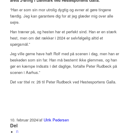
årets 2-åring i Danmark ved Hestesportens Galla.
“Han er som sin mor utrolig dygtig og evner at gøre tingene
færdig. Jeg kan garantere dig for at jeg glæder mig over alle
sejre.
Han træner på, og hesten har et perfekt sind. Han er en stærk
hest, men om det rækker i 2024 er selvfølgelig altid et
spørgsmål.”
Jeg ville gerne have haft Rolf med på scenen i dag, men han er
beskeden som sin far. Han må bestemt ikke glemmes, og han
gør en kæmpe indsats i det daglige, fortalte Peter Rudbeck på
scenen i Aarhus.”
Det var titel nr. 26 til Peter Rudbeck ved Hestesportens Galla.
10. februar 2024
/
af
Ulrik Pedersen
Del