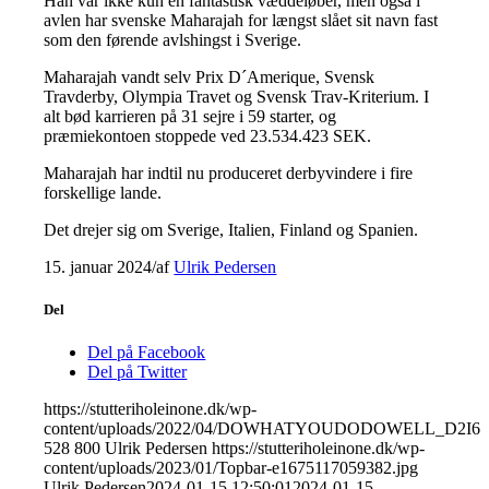
Han var ikke kun en fantastisk væddeløber, men også i
avlen har svenske Maharajah for længst slået sit navn fast
som den førende avlshingst i Sverige.
Maharajah vandt selv Prix D´Amerique, Svensk
Travderby, Olympia Travet og Svensk Trav-Kriterium. I
alt bød karrieren på 31 sejre i 59 starter, og
præmiekontoen stoppede ved 23.534.423 SEK.
Maharajah har indtil nu produceret derbyvindere i fire
forskellige lande.
Det drejer sig om Sverige, Italien, Finland og Spanien.
15. januar 2024
/
af
Ulrik Pedersen
Del
Del på Facebook
Del på Twitter
https://stutteriholeinone.dk/wp-
content/uploads/2022/04/DOWHATYOUDODOWELL_D2I644
528
800
Ulrik Pedersen
https://stutteriholeinone.dk/wp-
content/uploads/2023/01/Topbar-e1675117059382.jpg
Ulrik Pedersen
2024-01-15 12:50:01
2024-01-15