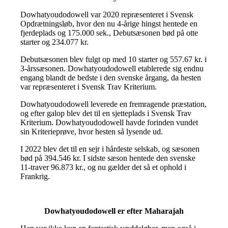
Dowhatyoudodowell var 2020 repræsenteret i Svensk
Opdrætningsløb, hvor den nu 4-årige hingst hentede en
fjerdeplads og 175.000 sek., Debutsæsonen bød på otte
starter og 234.077 kr.
Debutsæsonen blev fulgt op med 10 starter og 557.67 kr. i
3-årssæsonen. Dowhatyoudodowell etablerede sig endnu
engang blandt de bedste i den svenske årgang, da hesten
var repræsenteret i Svensk Trav Kriterium.
Dowhatyoudodowell leverede en fremragende præstation,
og efter galop blev det til en sjetteplads i Svensk Trav
Kriterium. Dowhatyoudodowell havde forinden vundet
sin Kriterieprøve, hvor hesten så lysende ud.
I 2022 blev det til en sejr i hårdeste selskab, og sæsonen
bød på 394.546 kr. I sidste sæson hentede den svenske
11-traver 96.873 kr., og nu gælder det så et ophold i
Frankrig.
Dowhatyoudodowell er efter Maharajah