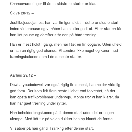
Chancevurderinger til årets sidste to starter er klar.
Skive 28/12 –
Justlikejessejames, han var fin igen sidst – dette er sidste start
inden vinterpause og vi håber han slutter godt af. Efter starten får
han lidt pause og derefter står den på hård træning.
Han er mest holdt i gang, men har fået en fin opgave. Uden uheld
er han en rigtig god chance. Vi ændrer ikke noget og kører med
træningsbalance som i de seneste starter.
Aarhus 29/12 –
Dowhatyoudodowell var også rigtig fin senest, han holder virkelig
god form. Der kom lidt flere heste i løbet end forventet, så der
kan opstå trafikproblemer undervejs. Monte tror vi han klarer, da
han har gået træning under rytter.
Han beholder bagskoene på til denne start uden det er nogen
ulempe. Med lidt tur på vejen dukker han op blandt de første.
Vi satser på han går til Frankrig efter denne start.