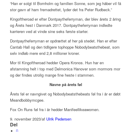
“Han er solgt til Bornholm og familien Sonne, som jeg håber vil få
stor gavn af ham fremadrettet, lyder det fra Peter Rudbeck.”
Kingoftheroad er efter Dontpaytheferryman, der blev årets 2 åring
og Årets hest i Danmark 2017. Dontpaytheferryman indledte
karrieren ved at vinde sine seks første starter.
Dontpaytheferryman er opdrættet af her på stedet. Han er efter
Cantab Hall og den tidligere tophoppe Nobodybeatsthebeat, som
selv indløb mere end 2,8 millioner kroner.
Mor til Kingoftheroad hedder Opera Kronos. Hun har en
afstamning helt i top med Delmonica Hanover som mormors mor
og der findes utrolig mange fine heste i stammen.
Navne på årets føl
Årets føl er navngivet og Nobodybeatsthebeats føl fra i år er døbt
Meandbobbymcgee.
Fox On Runs føl fra i år hedder Manifeellikeawomen.
9. november 2023
/
af
Ulrik Pedersen
Del