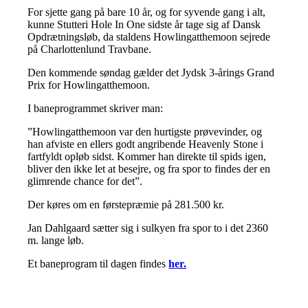
For sjette gang på bare 10 år, og for syvende gang i alt,
kunne Stutteri Hole In One sidste år tage sig af Dansk
Opdrætningsløb, da staldens Howlingatthemoon sejrede
på Charlottenlund Travbane.
Den kommende søndag gælder det Jydsk 3-årings Grand
Prix for Howlingatthemoon.
I baneprogrammet skriver man:
”Howlingatthemoon var den hurtigste prøvevinder, og
han afviste en ellers godt angribende Heavenly Stone i
fartfyldt opløb sidst. Kommer han direkte til spids igen,
bliver den ikke let at besejre, og fra spor to findes der en
glimrende chance for det”.
Der køres om en førstepræmie på 281.500 kr.
Jan Dahlgaard sætter sig i sulkyen fra spor to i det 2360
m. lange løb.
Et baneprogram til dagen findes
her.