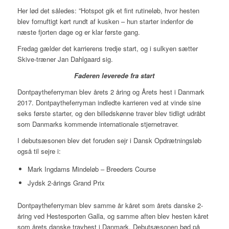
Her lød det således: ”Hotspot gik et fint rutineløb, hvor hesten
blev fornuftigt kørt rundt af kusken – hun starter indenfor de
næste fjorten dage og er klar første gang.
Fredag gælder det karrierens tredje start, og i sulkyen sætter
Skive-træner Jan Dahlgaard sig.
Faderen leverede fra start
Dontpaytheferryman blev årets 2 åring og Årets hest i Danmark
2017. Dontpaytheferryman indledte karrieren ved at vinde sine
seks første starter, og den billedskønne traver blev tidligt udråbt
som Danmarks kommende internationale stjernetraver.
I debutsæsonen blev det foruden sejr i Dansk Opdrætningsløb
også til sejre i:
Mark Ingdams Mindeløb – Breeders Course
Jydsk 2-årings Grand Prix
Dontpaytheferryman blev samme år kåret som årets danske 2-
åring ved Hestesporten Galla, og samme aften blev hesten kåret
som årets danske travhest i Danmark. Debutsæsonen bød på