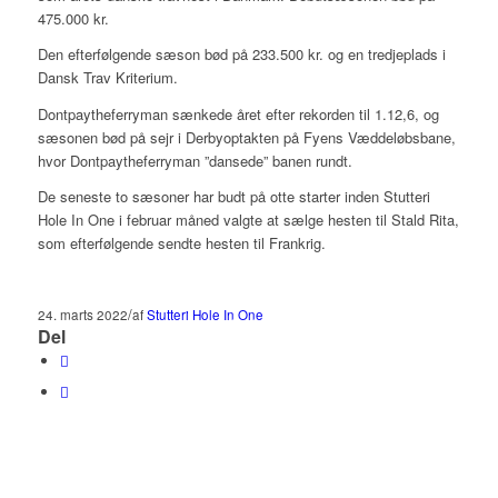
475.000 kr.
Den efterfølgende sæson bød på 233.500 kr. og en tredjeplads i
Dansk Trav Kriterium.
Dontpaytheferryman sænkede året efter rekorden til 1.12,6, og
sæsonen bød på sejr i Derbyoptakten på Fyens Væddeløbsbane,
hvor Dontpaytheferryman ”dansede” banen rundt.
De seneste to sæsoner har budt på otte starter inden Stutteri
Hole In One i februar måned valgte at sælge hesten til Stald Rita,
som efterfølgende sendte hesten til Frankrig.
/
24. marts 2022
af
Stutteri Hole In One
Del