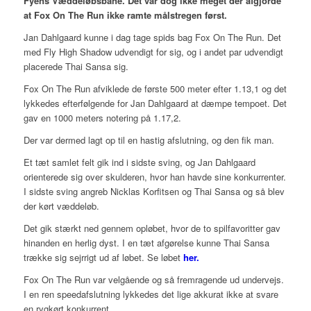
Fyens Væddeløbsbane. Det var dog ikke meget der afgjorde
at Fox On The Run ikke ramte målstregen først.
Jan Dahlgaard kunne i dag tage spids bag Fox On The Run. Det
med Fly High Shadow udvendigt for sig, og i andet par udvendigt
placerede Thai Sansa sig.
Fox On The Run afviklede de første 500 meter efter 1.13,1 og det
lykkedes efterfølgende for Jan Dahlgaard at dæmpe tempoet. Det
gav en 1000 meters notering på 1.17,2.
Der var dermed lagt op til en hastig afslutning, og den fik man.
Et tæt samlet felt gik ind i sidste sving, og Jan Dahlgaard
orienterede sig over skulderen, hvor han havde sine konkurrenter.
I sidste sving angreb Nicklas Korfitsen og Thai Sansa og så blev
der kørt væddeløb.
Det gik stærkt ned gennem opløbet, hvor de to spilfavoritter gav
hinanden en herlig dyst. I en tæt afgørelse kunne Thai Sansa
trække sig sejrrigt ud af løbet. Se løbet
her.
Fox On The Run var velgående og så fremragende ud undervejs.
I en ren speedafslutning lykkedes det lige akkurat ikke at svare
en rygkørt konkurrent.