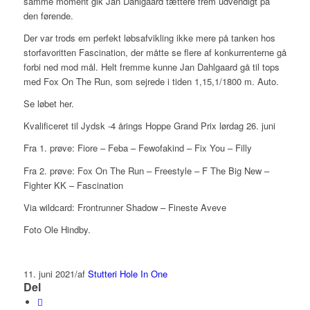
samme moment gik Jan Dahlgaard tættere frem udvendigt på
den førende.
Der var trods em perfekt løbsafvikling ikke mere på tanken hos
storfavoritten Fascination, der måtte se flere af konkurrenterne gå
forbi ned mod mål. Helt fremme kunne Jan Dahlgaard gå til tops
med Fox On The Run, som sejrede i tiden 1,15,1/1800 m. Auto.
Se løbet her.
Kvalificeret til Jydsk -4 årings Hoppe Grand Prix lørdag 26. juni
Fra 1. prøve: Fiore – Feba – Fewofakind – Fix You – Filly
Fra 2. prøve: Fox On The Run – Freestyle – F The Big New –
Fighter KK – Fascination
Via wildcard: Frontrunner Shadow – Fineste Aveve
Foto Ole Hindby.
11. juni 2021
/
af
Stutteri Hole In One
Del