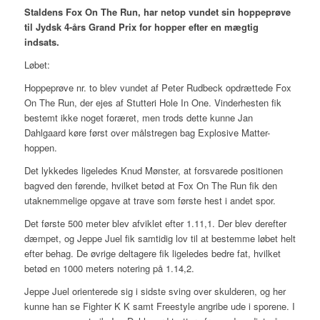
Staldens Fox On The Run, har netop vundet sin hoppeprøve
til Jydsk 4-års Grand Prix for hopper efter en mægtig
indsats.
Løbet:
Hoppeprøve nr. to blev vundet af Peter Rudbeck opdrættede Fox
On The Run, der ejes af Stutteri Hole In One. Vinderhesten fik
bestemt ikke noget foræret, men trods dette kunne Jan
Dahlgaard køre først over målstregen bag Explosive Matter-
hoppen.
Det lykkedes ligeledes Knud Mønster, at forsvarede positionen
bagved den førende, hvilket betød at Fox On The Run fik den
utaknemmelige opgave at trave som første hest i andet spor.
Det første 500 meter blev afviklet efter 1.11,1. Der blev derefter
dæmpet, og Jeppe Juel fik samtidig lov til at bestemme løbet helt
efter behag. De øvrige deltagere fik ligeledes bedre fat, hvilket
betød en 1000 meters notering på 1.14,2.
Jeppe Juel orienterede sig i sidste sving over skulderen, og her
kunne han se Fighter K K samt Freestyle angribe ude i sporene. I