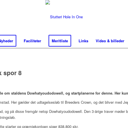
Nyheder
Faciliteter
Meritliste
Links
Video & billeder
 spor 8
lle om staldens Dowhatyoudodowell, og startplanerne for denne. Her ku
stad. Her gælder det udtagelsesløb til Breeders Crown, og det bliver med Jep
tad, og på disse fremgår netop Dowhatyoudodowell. Den 3-årige traver møder bl
tningsløb.
 otte starter og præmiekontoen siger 838.800 skr.