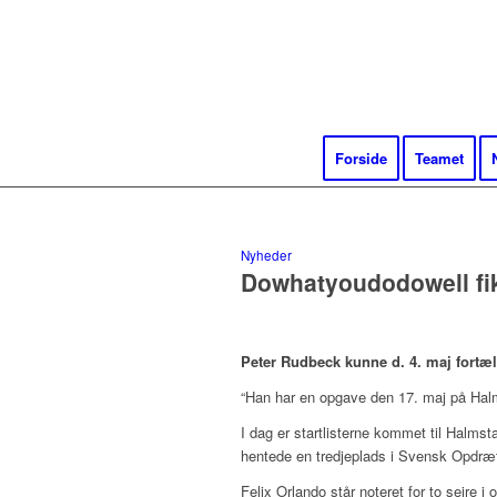
Forside
Teamet
Nyheder
Dowhatyoudodowell fik
Peter Rudbeck kunne d. 4. maj fortæ
“Han har en opgave den 17. maj på Halm
I dag er startlisterne kommet til Halms
hentede en tredjeplads i Svensk Opdræ
Felix Orlando står noteret for to sejre i