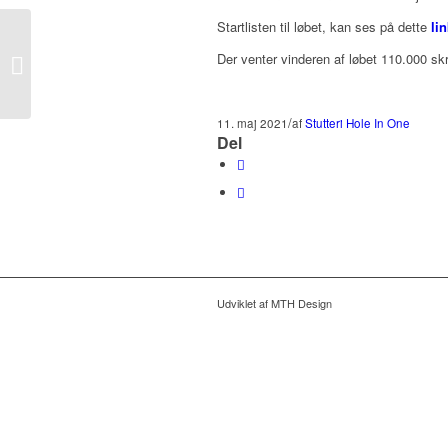
Startlisten til løbet, kan ses på dette
lin
Peter – Jeg er meget
Der venter vinderen af løbet 110.000 skr
tilfreds
/
11. maj 2021
af
Stutteri Hole In One
Del
Udviklet af MTH Design