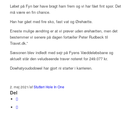
Løbet på Fyn bør have bragt ham frem og vi har fået fint spor. Det
må være en fin chance.
Han har gået med fire sko, fast vat og Ørehætte.
Eneste mulige ændring er at vi prøver uden ørehætten, men det
bestemmer vi senere på dagen fortæller Peter Rudbeck til
Travet.dk.”
Sæsonen blev indledt med sejr på Fyens Væddeløbsbane og
aktuelt står den veludseende traver noteret for 249.077 kr.
Dowhatyoudodowel har gjort ni starter i karrieren.
/
2. maj 2021
af
Stutteri Hole In One
Del