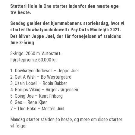
Stutteri Hole In One starter indenfor den næste uge
tre heste.
Søndag gælder det hjemmebanens storløbsdag, hvor vi
starter
Do
whatyoudodowell i
Pay Dirts Mindeløb 2021.
Det bliver
Jeppe Juel, der får fornøjelsen af staldens
fine 3-åring
3-årige. 2060 m. Autostart.
Førstepræmie 60.000 kr.
1. Dowhatyoudodowell – Jeppe Juel
2. Get A Wish – Bo Westergaard
3. Usain Lobell – Robin Bakker
4. Borups Viking – Birger Jørgensen
5. Going Joe – Kent Friborg
6. Geo – Rene Kjær
7 – Lluc Boko – Morten Juul
Mandag starter stalden to heste, og mere om disse starter
vil følge.