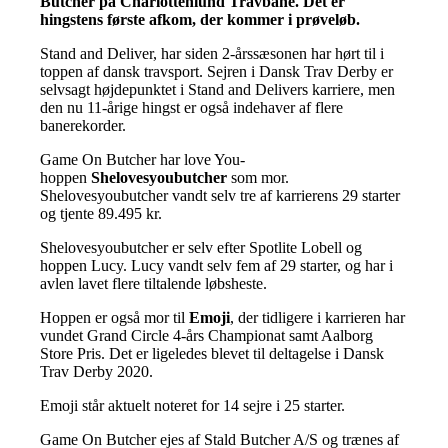
Butcher på Charlottenlund Travbane. Det er
hingstens første afkom, der kommer i prøveløb.
Stand and Deliver, har siden 2-årssæsonen har hørt til i
toppen af dansk travsport. Sejren i Dansk Trav Derby er
selvsagt højdepunktet i Stand and Delivers karriere, men
den nu 11-årige hingst er også indehaver af flere
banerekorder.
Game On Butcher har love You-
hoppen
Shelovesyoubutcher
som mor.
Shelovesyoubutcher vandt selv tre af karrierens 29 starter
og tjente 89.495 kr.
Shelovesyoubutcher er selv efter Spotlite Lobell og
hoppen Lucy. Lucy vandt selv fem af 29 starter, og har i
avlen lavet flere tiltalende løbsheste.
Hoppen er også mor til
Emoji
, der tidligere i karrieren har
vundet Grand Circle 4-års Championat samt Aalborg
Store Pris. Det er ligeledes blevet til deltagelse i Dansk
Trav Derby 2020.
Emoji står aktuelt noteret for 14 sejre i 25 starter.
Game On Butcher ejes af Stald Butcher A/S og trænes af