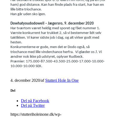
Har desværre trukket spor 8. Er ellers i fin form, og på en (for
ham) god distance. Kan han finde plads fra start, har han en
lille bitte triochance.
Han går uden sko igen.
Dowhatyoudodowell – Jægersro, 9. december 2020
Har tværtom været heldig med sporet og fået nummer 1.
Værste konkurrent har trukket 2, så vi bestemmer lidt selv
taktikken. Vi kører sidste job i dag, og alt virker godt med
hesten.
Konkurrenterne er gode, men det er Dodo også, så
J
triochance med lille vinderchance herfra. Vi glæder os
. Vi
ændrer nok ikke på udstyret, oplyser Rudbeck.
Præmier: 175.000-87.500-43.500-25.000-17.000-10.000-
10.000-10.000 SEK.
4. december 2020
/
af
Stutteri Hole In One
Del
Del på Facebook
Del på Twitter
https://stutteriholeinone.dk/wp-