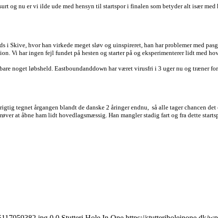
rt og nu er vi ilde ude med hensyn til startspor i finalen som betyder alt især med 
 i Skive, hvor han virkede meget sløv og uinspireret, han har problemer med pasgang
n. Vi har ingen fejl fundet på hesten og starter på og eksperimenterer lidt med hoved
 vi bare noget løbsheld. Eastboundanddown har været virusfri i 3 uger nu og træner
ar rigtig tegnet årgangen blandt de danske 2 åringer endnu, så alle tager chancen de
g prøver at åbne ham lidt hovedlagsmæssig. Han mangler stadig fart og fra dette starts
75117059382.jpg
0
0
Stutteri Hole In One
https://stutteriholeinone.dk