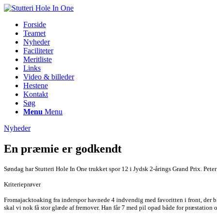
Forside
Teamet
Nyheder
Faciliteter
Meritliste
Links
Video & billeder
Hestene
Kontakt
Søg
Menu
Menu
Nyheder
En præmie er godkendt
Søndag har Stutteri Hole In One trukket spor 12 i Jydsk 2-årings Grand Prix. Pete
Kriterieprøver
Fromajacktoaking fra inderspor havnede 4 indvendig med favoritten i front, der b
skal vi nok få stor glæde af fremover. Han får 7 med pil opad både for præstation o