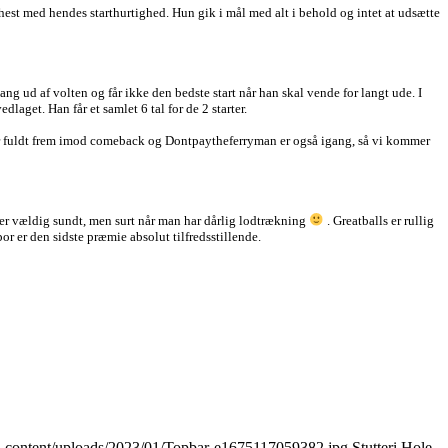
hest med hendes starthurtighed. Hun gik i mål med alt i behold og intet at udsætte
 ud af volten og får ikke den bedste start når han skal vende for langt ude. I
laget. Han får et samlet 6 tal for de 2 starter.
 for fuldt frem imod comeback og Dontpaytheferryman er også igang, så vi kommer
t er vældig sundt, men surt når man har dårlig lodtrækning
. Greatballs er rullig
por er den sidste præmie absolut tilfredsstillende.
/wp-content/uploads/2023/01/Topbar-e1675117059382.jpg
Stutteri Hole