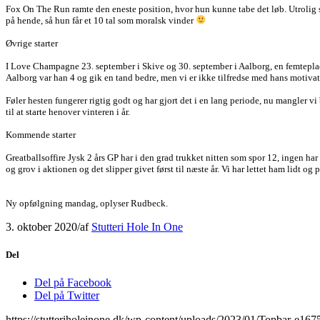
Fox On The Run ramte den eneste position, hvor hun kunne tabe det løb. Utrolig su
på hende, så hun får et 10 tal som moralsk vinder
Øvrige starter
I Love Champagne 23. september i Skive og 30. september i Aalborg, en femteplads
Aalborg var han 4 og gik en tand bedre, men vi er ikke tilfredse med hans motivatio
Føler hesten fungerer rigtig godt og har gjort det i en lang periode, nu mangler
til at starte henover vinteren i år.
Kommende starter
Greatballsoffire Jysk 2 års GP har i den grad trukket nitten som spor 12, ingen h
og grov i aktionen og det slipper givet først til næste år. Vi har lettet ham lidt o
Ny opfølgning mandag, oplyser Rudbeck.
3. oktober 2020
/
af
Stutteri Hole In One
Del
Del på Facebook
Del på Twitter
https://stutteriholeinone.dk/wp-content/uploads/2023/01/Topbar-e16