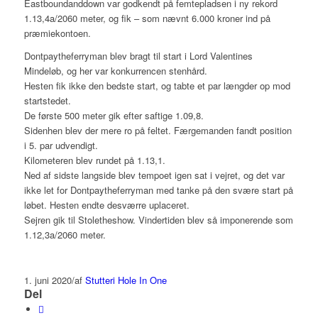
Eastboundanddown var godkendt på femtepladsen i ny rekord
1.13,4a/2060 meter, og fik – som nævnt 6.000 kroner ind på
præmiekontoen.
Dontpaytheferryman blev bragt til start i Lord Valentines
Mindeløb, og her var konkurrencen stenhård.
Hesten fik ikke den bedste start, og tabte et par længder op mod
startstedet.
De første 500 meter gik efter saftige 1.09,8.
Sidenhen blev der mere ro på feltet. Færgemanden fandt position
i 5. par udvendigt.
Kilometeren blev rundet på 1.13,1.
Ned af sidste langside blev tempoet igen sat i vejret, og det var
ikke let for Dontpaytheferryman med tanke på den svære start på
løbet. Hesten endte desværre uplaceret.
Sejren gik til Stoletheshow. Vindertiden blev så imponerende som
1.12,3a/2060 meter.
1. juni 2020
/
af
Stutteri Hole In One
Del