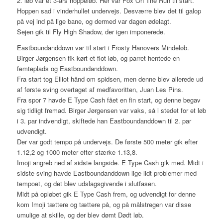
2. løb var et 3-års hoppeløb. Her var Fox On The Run til start.
Hoppen sad i vinderhullet undervejs. Desværre blev det til galop
på vej ind på lige bane, og dermed var dagen ødelagt.
Sejen gik til Fly High Shadow, der igen imponerede.
Eastboundanddown var til start i Frosty Hanovers Mindeløb.
Birger Jørgensen fik kørt et flot løb, og parret hentede en
femteplads og Eastboundanddown.
Fra start tog Elliot hånd om spidsen, men denne blev allerede ud
af første sving overtaget af medfavoritten, Juan Les Pins.
Fra spor 7 havde E Type Cash fået en fin start, og denne begav
sig tidligt fremad. Birger Jørgensen var vaks, så i stedet for et løb
i 3. par indvendigt, skiftede han Eastboundanddown til 2. par
udvendigt.
Der var godt tempo på undervejs. De første 500 meter gik efter
1.12,2 og 1000 meter efter stærke 1.13,8.
Imoji angreb ned af sidste langside. E Type Cash gik med. Midt i
sidste sving havde Eastboundanddown lige lidt problemer med
tempoet, og det blev udslagsgivende i slutfasen.
Midt på opløbet gik E Type Cash frem, og udvendigt for denne
kom Imoji tættere og tættere på, og på målstregen var disse
umulige at skille, og der blev dømt Dødt løb.