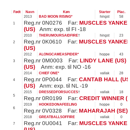
Født
Navn
Køn
Starter
Plac.
2013
BAD MOON RISING*
hingst
58
Reg.nr
0N0276
Far:
MUSCLES YANKEE
1
(US)
Anm: exp. til FI -18
2010
THERUMOURSAIDFIRE
†
hingst
23
Reg.nr
0K0610
Far:
MUSCLES YANKEE
2
(US)
2012
ALONGCAMEASPIDER*
hoppe
43
Reg.nr
0M0003
Far:
LINDY LANE (US)
3
(US)
Anm: exp. til NO -16
2014
CHIEF ONE*
vallak
28
Reg.nr
0P0044
Far:
CANTAB HALL (US
4
(US)
Anm: exp. til NL -19
2015
DRESSEDFORSUCCES
†
vallak
18
5
Reg.nr
0R0199
Far:
CREDIT WINNER (
2019
HOOKEDONAFEELING
hoppe
0
6
Reg.nr
0V0328
Far:
MAHARAJAH (SE)
2018
GREATBALLSOFFIRE
vallak
0
Reg.nr
0U0041
Far:
MUSCLES YANKEE
7
(US)