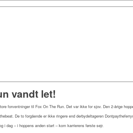
n vandt let!
ore forventninger til Fox On The Run. Det var ikke for sjov. Den 2-årige hoppe
thebeat. De to forgående er ikke ringere end derbydeltageren Dontpaythefer
og i dag – i hoppens anden start – kom karrierens første sejr.