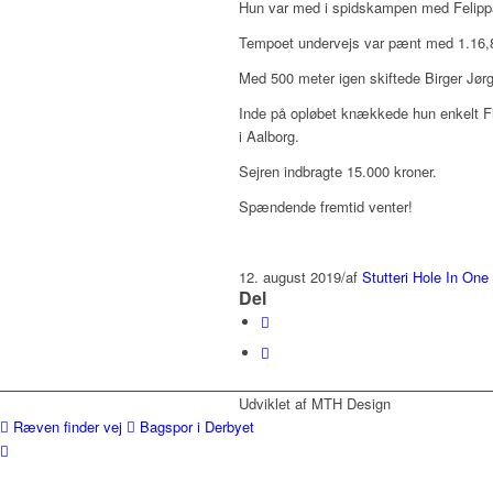
Hun var med i spidskampen med Felippa 
Tempoet undervejs var pænt med 1.16,
Med 500 meter igen skiftede Birger Jørge
Inde på opløbet knækkede hun enkelt Filip
i Aalborg.
Sejren indbragte 15.000 kroner.
Spændende fremtid venter!
12. august 2019
/
af
Stutteri Hole In One
Del
Udviklet af MTH Design
Ræven finder vej
Bagspor i Derbyet