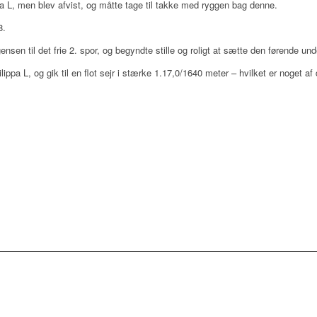
L, men blev afvist, og måtte tage til takke med ryggen bag denne.
8.
nsen til det frie 2. spor, og begyndte stille og roligt at sætte den førende un
pa L, og gik til en flot sejr i stærke 1.17,0/1640 meter – hvilket er noget af 