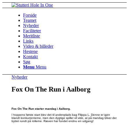
Forside
Teamet
Nyheder
Faciliteter
Meritliste
Links
Video & billeder
Hestene
Kontakt
Søg
Menu
Menu
Nyheder
Fox On The Run i Aalborg
Fox On The Run starter mandag i Aalborg.
I hoppens første start blev det til andenplads bag Filippa L. Denne er igen
blandt konkurrenterne, men den dygtige spiller vil vide, at på mandag bliver der
byttet rundt på rollerne. Ræven har fundet endnu en udgang!