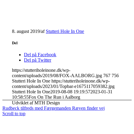
8. august 2019
/
af
Stutteri Hole In One
Del
Del på Facebook
Del på Twitter
https://stutteriholeinone.dk/wp-
content/uploads/2019/08/FOX-AALBORG.jpg
767
756
Stutteri Hole In One
https://stutteriholeinone.dk/wp-
content/uploads/2023/01/Topbar-e1675117059382.jpg
Stutteri Hole In One
2019-08-08 19:19:57
2023-01-31
10:58:55
Fox On The Run i Aalborg
Udviklet af MTH Design
Rudbeck tilfreds med Færgemanden
Ræven finder vej
Scroll to top