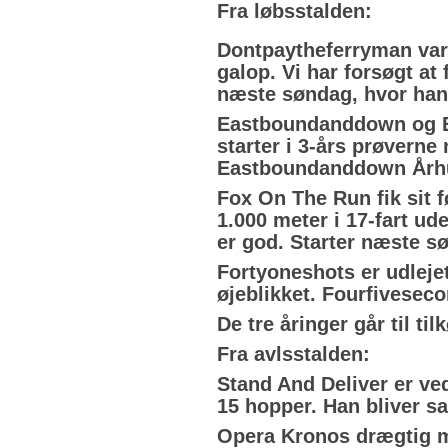
Fra løbsstalden:
Dontpaytheferryman var 
galop. Vi har forsøgt at
næste søndag, hvor han 
Eastboundanddown og Eig
starter i 3-års prøverne 
Eastboundanddown Århu
Fox On The Run fik sit f
1.000 meter i 17-fart ud
er god. Starter næste s
Fortyoneshots er udlejet
øjeblikket. Fourfiveseco
De tre åringer går til ti
Fra avlsstalden:
Stand And Deliver er ve
15 hopper. Han bliver sat 
Opera Kronos drægtig me