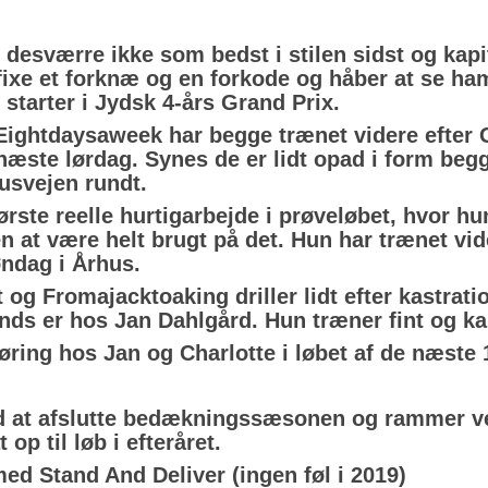
desværre ikke som bedst i stilen sidst og kapit
 fixe et forknæ og en forkode og håber at se ham
starter i Jydsk 4-års Grand Prix. 
htdaysaweek har begge trænet videre efter Gr
næste lørdag. Synes de er lidt opad i form begge 
svejen rundt.
ørste reelle hurtigarbejde i prøveløbet, hvor hun
en at være helt brugt på det. Hun har trænet vid
øndag i Århus.
 og Fromajacktoaking driller lidt efter kastratio
nds er hos Jan Dahlgård. Hun træner fint og kan 
lkøring hos Jan og Charlotte i løbet af de næste 
d at afslutte bedækningssæsonen og rammer vel
op til løb i efteråret.
d Stand And Deliver (ingen føl i 2019)