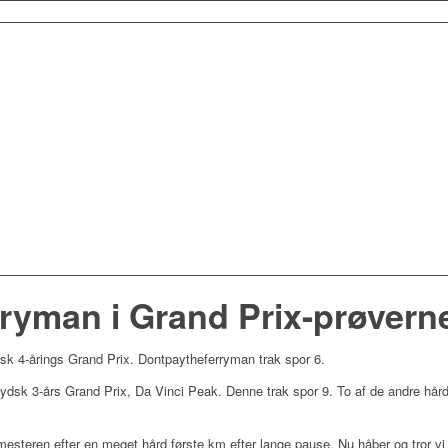
ryman i Grand Prix-prøvern
sk 4-årings Grand Prix. Dontpaytheferryman trak spor 6.
Jydsk 3-års Grand Prix, Da Vinci Peak. Denne trak spor 9. To af de andre hå
eren efter en meget hård første km efter lange pause. Nu håber og tror vi at 