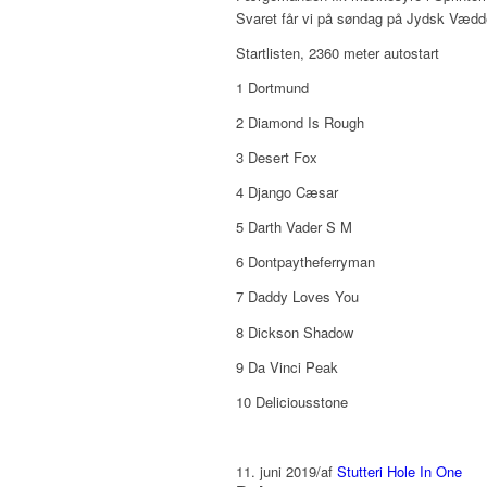
Svaret får vi på søndag på Jydsk Væd
Startlisten, 2360 meter autostart
1 Dortmund
2 Diamond Is Rough
3 Desert Fox
4 Django Cæsar
5 Darth Vader S M
6 Dontpaytheferryman
7 Daddy Loves You
8 Dickson Shadow
9 Da Vinci Peak
10 Deliciousstone
11. juni 2019
/
af
Stutteri Hole In One