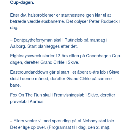
Cup-dagen.
Efter div. halsproblemer er starthestene igen klar til at
betræde væddeløbsbanerne. Det oplyser Peter Rudbeck i
dag.
– Dontpaytheferryman skal i Rutineløb på mandag i
Aalborg. Start planlægges efter det.
Eightdaysaweek starter i 3-års eliten på Copenhagen Cup-
dagen, derefter Grand Cirkle i Skive.
Eastboundanddown går til start i et åbent 3-års løb i Skive
sidst i denne måned, derefter Grand Cirkle på samme
bane.
Fox On The Run skal i Fremvisningsløb i Skive, derefter
prøveløb i Aarhus.
Ellers venter vi med spænding på at Nobody skal fole.
–
Det er lige op over. (Programsat til i dag, den 2. maj).