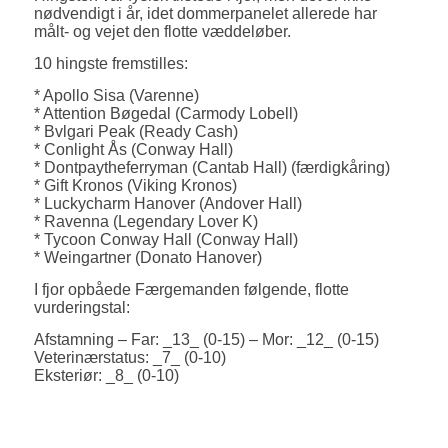
nødvendigt i år, idet dommerpanelet allerede har
målt- og vejet den flotte væddeløber.
10 hingste fremstilles:
* Apollo Sisa (Varenne)
* Attention Bøgedal (Carmody Lobell)
* Bvlgari Peak (Ready Cash)
* Conlight Ås (Conway Hall)
* Dontpaytheferryman (Cantab Hall) (færdigkåring)
* Gift Kronos (Viking Kronos)
* Luckycharm Hanover (Andover Hall)
* Ravenna (Legendary Lover K)
* Tycoon Conway Hall (Conway Hall)
* Weingartner (Donato Hanover)
I fjor opbåede Færgemanden følgende, flotte
vurderingstal:
Afstamning – Far: _13_ (0-15) – Mor: _12_ (0-15)
Veterinærstatus: _7_ (0-10)
Eksteriør: _8_ (0-10)