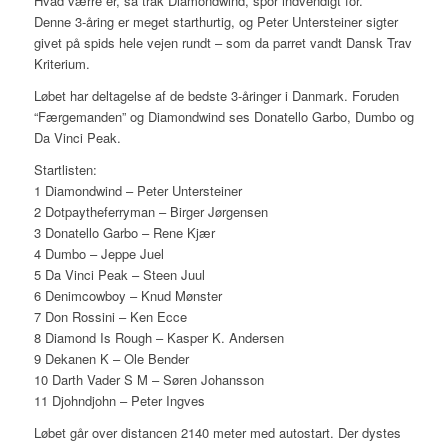
Hvad værre er, så trak Diamondwind, spor indvendigt for.
Denne 3-åring er meget starthurtig, og Peter Untersteiner sigter
givet på spids hele vejen rundt – som da parret vandt Dansk Trav
Kriterium.
Løbet har deltagelse af de bedste 3-åringer i Danmark. Foruden
“Færgemanden” og Diamondwind ses Donatello Garbo, Dumbo og
Da Vinci Peak.
Startlisten:
1 Diamondwind – Peter Untersteiner
2 Dotpaytheferryman – Birger Jørgensen
3 Donatello Garbo – Rene Kjær
4 Dumbo – Jeppe Juel
5 Da Vinci Peak – Steen Juul
6 Denimcowboy – Knud Mønster
7 Don Rossini – Ken Ecce
8 Diamond Is Rough – Kasper K. Andersen
9 Dekanen K – Ole Bender
10 Darth Vader S M – Søren Johansson
11 Djohndjohn – Peter Ingves
Løbet går over distancen 2140 meter med autostart. Der dystes