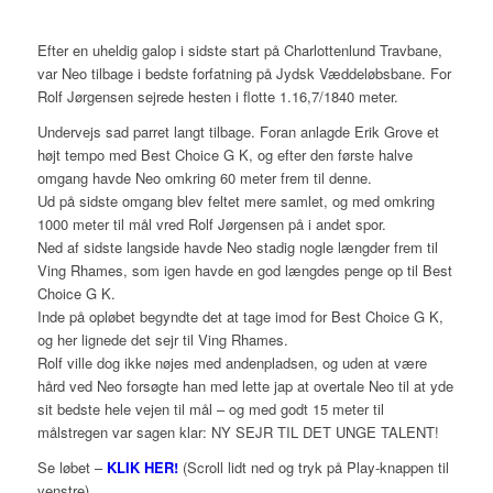
Efter en uheldig galop i sidste start på Charlottenlund Travbane,
var Neo tilbage i bedste forfatning på Jydsk Væddeløbsbane. For
Rolf Jørgensen sejrede hesten i flotte 1.16,7/1840 meter.
Undervejs sad parret langt tilbage. Foran anlagde Erik Grove et
højt tempo med Best Choice G K, og efter den første halve
omgang havde Neo omkring 60 meter frem til denne.
Ud på sidste omgang blev feltet mere samlet, og med omkring
1000 meter til mål vred Rolf Jørgensen på i andet spor.
Ned af sidste langside havde Neo stadig nogle længder frem til
Ving Rhames, som igen havde en god længdes penge op til Best
Choice G K.
Inde på opløbet begyndte det at tage imod for Best Choice G K,
og her lignede det sejr til Ving Rhames.
Rolf ville dog ikke nøjes med andenpladsen, og uden at være
hård ved Neo forsøgte han med lette jap at overtale Neo til at yde
sit bedste hele vejen til mål – og med godt 15 meter til
målstregen var sagen klar: NY SEJR TIL DET UNGE TALENT!
Se løbet –
KLIK HER!
(Scroll lidt ned og tryk på Play-knappen til
venstre).