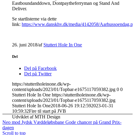
Eastboundanddown, Dontpaytheferryman og Stand And
Deliver.
Se startlisterne via dette
link:
https://www.danskhv.dk/media/4142058/Aarhussoendag.pd
26. juni 2018
/
af
Stutteri Hole In One
Del
Del på Facebook
Del på Twitter
https://stutteriholeinone.dk/wp-
content/uploads/2023/01/Topbar-e1675117059382.jpg
0
0
Stutteri Hole In One
https://stutteriholeinone.dk/wp-
content/uploads/2023/01/Topbar-e1675117059382.jpg
Stutteri Hole In One
2018-06-26 19:12:59
2023-01-31
10:59:32
Fire til start på JVB
Udviklet af MTH Design
Neo mod Jydsk Væddeløbsbane
Gode chancer på Grand Prix-
dagen
Scroll to top