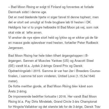
– Bad Moon Rising er solgt til Finland og forventes at forlade
Danmark sidst i denne uge.
Det er med blødende hjerte vi siger farvel til denne tophest, men
det er stort set umuligt at finde brugbare løb til hesten i DK.
Heldigvis har vi to yngre helbrødre til Bad Moon på vej, som nok
skal vide at løfte arven.
Vi ønsker de nye ejere stort held og lykke og er sikker på de får
en masse gode oplevelser med hesten, fortæller Peter Rudbeck
Jørgensen.
Bad Moon Rising har hele tiden tilhørt årgangstoppen i B-
årgangen. Sønnen af Muscles Yankee (US) og Anacott Steel
(SE) vandt bl.a. Jydsk 2-årings Grand Prix og Dansk
Opdrætningsløb i 2015. Samme år var han 2er i Breeders Course-
finalen, i samme tid som vinderen, United Love (1.15,5a/1640
meter).
De flotte meritter gjorde, at Bad Moon Rising blev kåret som
Årets 2-åring.
De imponerende bedrifter fortsatte i 2016. Her vandt Bad Moon
Rising bl.a. Pay Dirts Mindeløb, Grand Circle 3-års Championat
for Hingste/Vallakker og det største løb for de 3-årige, Dansk Trav