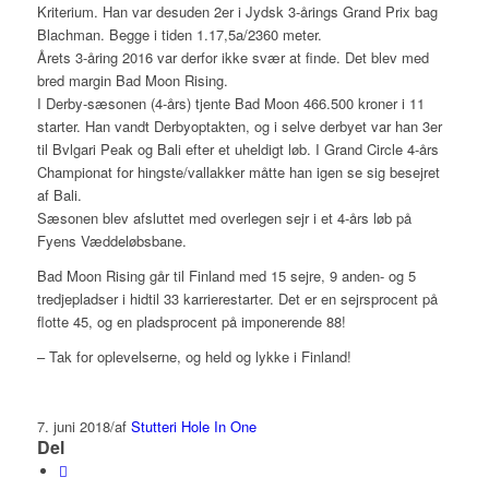
Kriterium. Han var desuden 2er i Jydsk 3-årings Grand Prix bag
Blachman. Begge i tiden 1.17,5a/2360 meter.
Årets 3-åring 2016 var derfor ikke svær at finde. Det blev med
bred margin Bad Moon Rising.
I Derby-sæsonen (4-års) tjente Bad Moon 466.500 kroner i 11
starter. Han vandt Derbyoptakten, og i selve derbyet var han 3er
til Bvlgari Peak og Bali efter et uheldigt løb. I Grand Circle 4-års
Championat for hingste/vallakker måtte han igen se sig besejret
af Bali.
Sæsonen blev afsluttet med overlegen sejr i et 4-års løb på
Fyens Væddeløbsbane.
Bad Moon Rising går til Finland med 15 sejre, 9 anden- og 5
tredjepladser i hidtil 33 karrierestarter. Det er en sejrsprocent på
flotte 45, og en pladsprocent på imponerende 88!
– Tak for oplevelserne, og held og lykke i Finland!
7. juni 2018
/
af
Stutteri Hole In One
Del