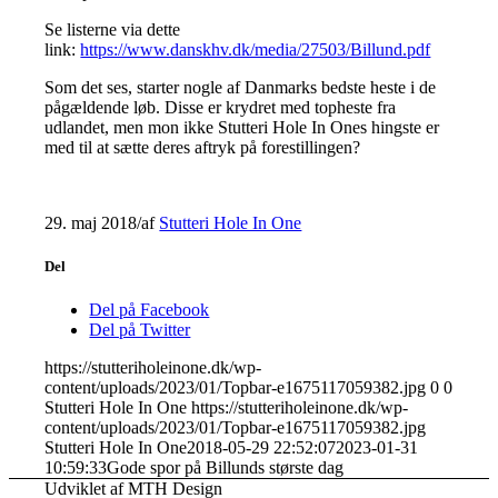
Se listerne via dette
link:
https://www.danskhv.dk/media/27503/Billund.pdf
Som det ses, starter nogle af Danmarks bedste heste i de
pågældende løb. Disse er krydret med topheste fra
udlandet, men mon ikke Stutteri Hole In Ones hingste er
med til at sætte deres aftryk på forestillingen?
29. maj 2018
/
af
Stutteri Hole In One
Del
Del på Facebook
Del på Twitter
https://stutteriholeinone.dk/wp-
content/uploads/2023/01/Topbar-e1675117059382.jpg
0
0
Stutteri Hole In One
https://stutteriholeinone.dk/wp-
content/uploads/2023/01/Topbar-e1675117059382.jpg
Stutteri Hole In One
2018-05-29 22:52:07
2023-01-31
10:59:33
Gode spor på Billunds største dag
Udviklet af MTH Design