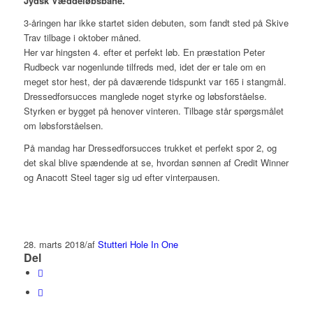
Jydsk Væddeløbsbane.
3-åringen har ikke startet siden debuten, som fandt sted på Skive
Trav tilbage i oktober måned.
Her var hingsten 4. efter et perfekt løb. En præstation Peter
Rudbeck var nogenlunde tilfreds med, idet der er tale om en
meget stor hest, der på daværende tidspunkt var 165 i stangmål.
Dressedforsucces manglede noget styrke og løbsforståelse.
Styrken er bygget på henover vinteren. Tilbage står spørgsmålet
om løbsforståelsen.
På mandag har Dressedforsucces trukket et perfekt spor 2, og
det skal blive spændende at se, hvordan sønnen af Credit Winner
og Anacott Steel tager sig ud efter vinterpausen.
28. marts 2018
/
af
Stutteri Hole In One
Del