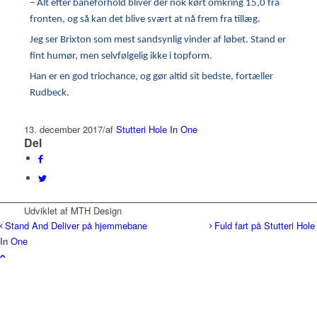
– Alt efter baneforhold bliver der nok kørt omkring 15,0 fra
fronten, og så kan det blive svært at nå frem fra tillæg.
Jeg ser Brixton som mest sandsynlig vinder af løbet. Stand er
fint humør, men selvfølgelig ikke i topform.
Han er en god triochance, og gør altid sit bedste, fortæller
Rudbeck.
13. december 2017
/
af
Stutteri Hole In One
Del
Udviklet af MTH Design
Stand And Deliver på hjemmebane
Fuld fart på Stutteri Hole
In One