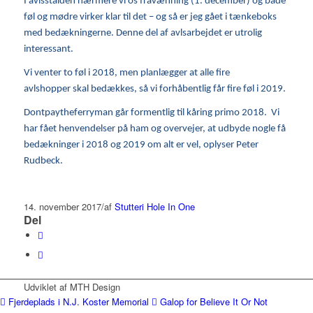
I avlsstalden nærmere vi os fravænning (1. december) og både
føl og mødre virker klar til det – og så er jeg gået i tænkeboks
med bedækningerne. Denne del af avlsarbejdet er utrolig
interessant.
Vi venter to føl i 2018, men planlægger at alle fire
avlshopper skal bedækkes, så vi forhåbentlig får fire føl i 2019.
Dontpaytheferryman går formentlig til kåring primo 2018. Vi
har fået henvendelser på ham og overvejer, at udbyde nogle få
bedækninger i 2018 og 2019 om alt er vel, oplyser Peter
Rudbeck.
14. november 2017
/
af
Stutteri Hole In One
Del
Udviklet af MTH Design
Fjerdeplads i N.J. Koster Memorial
Galop for Believe It Or Not