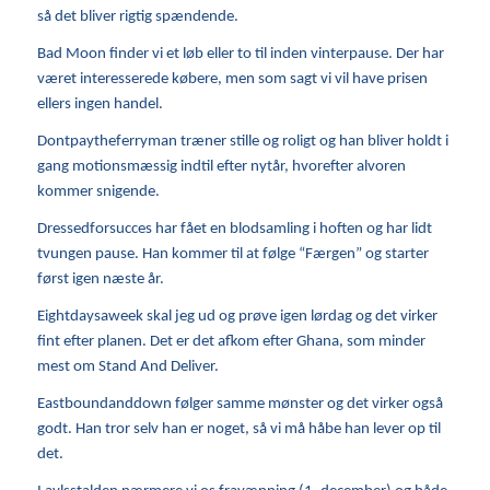
så det bliver rigtig spændende.
Bad Moon finder vi et løb eller to til inden vinterpause. Der har
været interesserede købere, men som sagt vi vil have prisen
ellers ingen handel.
Dontpaytheferryman træner stille og roligt og han bliver holdt i
gang motionsmæssig indtil efter nytår, hvorefter alvoren
kommer snigende.
Dressedforsucces har fået en blodsamling i hoften og har lidt
tvungen pause. Han kommer til at følge “Færgen” og starter
først igen næste år.
Eightdaysaweek skal jeg ud og prøve igen lørdag og det virker
fint efter planen. Det er det afkom efter Ghana, som minder
mest om Stand And Deliver.
Eastboundanddown følger samme mønster og det virker også
godt. Han tror selv han er noget, så vi må håbe han lever op til
det.