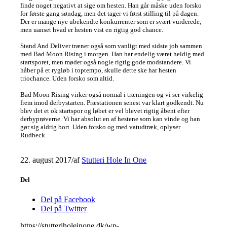
finde noget negativt at sige om hesten. Han går måske uden forsko
for første gang søndag, men det tager vi først stilling til på dagen.
Der er mange nye ubekendte konkurrenter som er svært vurderede,
men uanset hvad er hesten vist en rigtig god chance.
Stand And Deliver træner også som vanligt med sidste job sammen
med Bad Moon Rising i morgen. Han har endelig været heldig med
startsporet, men møder også nogle rigtig gode modstandere. Vi
håber på et rygløb i toptempo, skulle dette ske har hesten
triochance. Uden forsko som altid.
Bad Moon Rising virker også normal i træningen og vi ser virkelig
frem imod derbystarten. Præstationen senest var klart godkendt. Nu
blev det et ok startspor og løbet er vel blevet rigtig åbent efter
derbyprøverne. Vi har absolut en af hestene som kan vinde og han
gør sig aldrig bort. Uden forsko og med vatudtræk, oplyser
Rudbeck.
22. august 2017
/
af
Stutteri Hole In One
Del
Del på Facebook
Del på Twitter
https://stutteriholeinone.dk/wp-