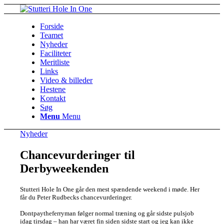
Forside
Teamet
Nyheder
Faciliteter
Meritliste
Links
Video & billeder
Hestene
Kontakt
Søg
Menu
Menu
Nyheder
Chancevurderinger til
Derbyweekenden
Stutteri Hole In One går den mest spændende weekend i møde. Her
får du Peter Rudbecks chancevurderinger.
Dontpaytheferryman følger normal træning og går sidste pulsjob
idag tirsdag – han har været fin siden sidste start og jeg kan ikke